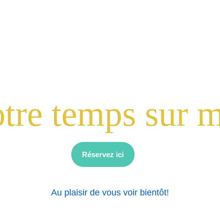
ACCUEIL
COACHING
RETRAITES
INNERDA
otre temps sur m
Réservez ici
Au plaisir de vous voir bientôt!