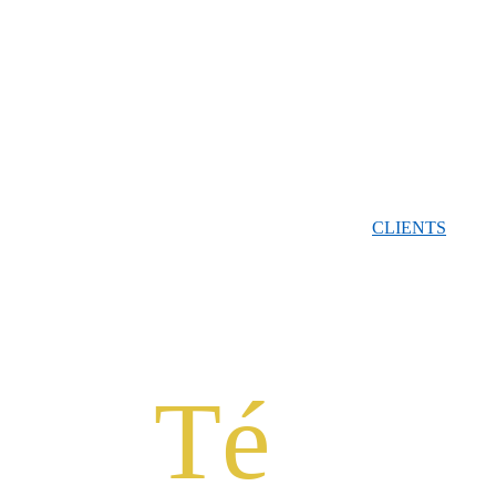
ACCUEIL
COACHING
RETRAITES
INNERDANCE
F
LIVRE
À PROPOS
CLIENTS
CONTACT
Té