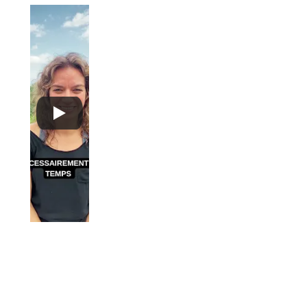
MARIE-
VINCENT
MARIE-
ÉMILIE 
 NANTEL
HÉLÈNE 
RANGER
GAGNON